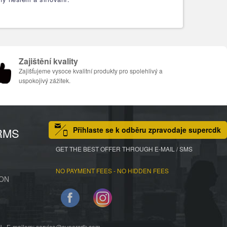
Zajištění kvality
Zajišťujeme vysoce kvalitní produkty pro spolehlivý a
uspokojivý zážitek.
Přihlaste se k odběru zpravodaje supercdk
RMS
GET THE BEST OFFER THROUGH E-MAIL / SMS
NO PAYMENT FEES - NO HIDDEN FEES
ION
Facebook
Instagram
E-mailem: service@supercdk.com