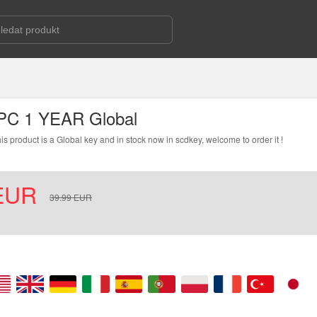
 PC 1 YEAR Global
is product is a Global key and in stock now in scdkey, welcome to order it !
EUR
39.99
EUR