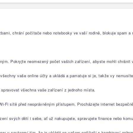
rozbami, chrání počítače nebo notebooky ve vaší rodině, blokuje spam 
tným. Pokryjte neomezený počet vašich zařízení, abyste mohli chránit v
o všechny vaše online účty a ukládá a pamatuje si je, takže vy nemusíte
 spravovat všechna vaše zařízení z jednoho místa.
Wi-Fi sítě před neoprávněným přístupem. Procházejte internet bezpečně
ízení svých dětí i sebe, ať už nakupujete, spravujete finance nebo komu
ry v soukromí tím, že je ukládá na vašem počítači s kombinací ochran