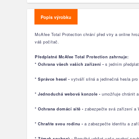
Popis výrobku
McAfee Total Protection chrání před viry a online h
váš počítač.
Předplatné McAfee Total Protection zahrnuje:
* Ochrana všech vašich zařízení -
s jedním předpla
* Správce hesel -
vytváří silná a jedinečná hesla pr
* Jednoduchá webová konzole -
umožňuje chránit a
* Ochrana domácí sítě -
zabezpečte svá zařízení a 
* Chraňte svou rodinu -
a zabezpečte identitu a zař
* Zámek souborů -
Pomáhá udržet vaše osobní soubo