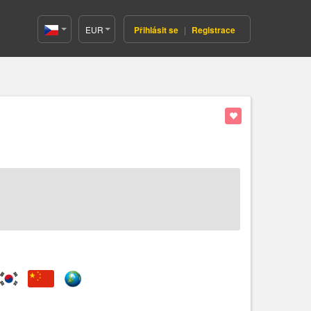
EUR
Přihlásit se
|
Registrace
Czech(česká
republika)