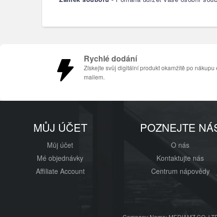
Rychlé dodání
Získejte svůj digitální produkt okamžitě po nákupu 
mailem.
MŮJ ÚČET
POZNEJTE NÁ
Můj účet
O nás
Mé objednávky
Kontaktujte nás
Affiliate Account
Centrum nápovědy
Company Name: MEDIAMZ CO.,LTD