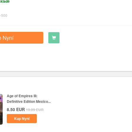
skladě
-500
 Nyní
Age of Empires III:
Definitive Edition Mexico...
8.50
EUR
19.99
EUR
Kup Nyní