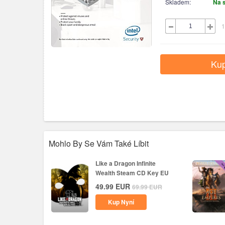
Skladem:
Na 
1
Kup
Mohlo By Se Vám Také Líbit
Like a Dragon Infinite
Wealth Steam CD Key EU
49.99
EUR
69.99
EUR
Kup Nyní