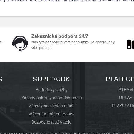
Zákaznická podpora 24/7
e-
Náš tým podpory je vám nepřetržitě k dispozici, aby
vám pomohl.
S
SUPERCDK
PLATFO
Podmínky služby
STEAM
Zásady ochrany osobních údajů
UPLAY
Zásady sociálních médií
PLAYSTAT
Vrácení a vrácení peněz
Bezpečnost uživatele
 Address: UNIT G25 WATERFRONT STUDIOS 1 DOCK ROAD LONDON E16 1AH 